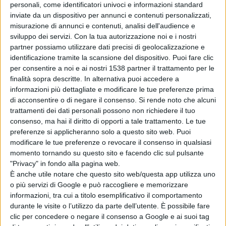
personali, come identificatori univoci e informazioni standard
inviate da un dispositivo per annunci e contenuti personalizzati,
misurazione di annunci e contenuti, analisi dell'audience e
sviluppo dei servizi.
Con la tua autorizzazione noi e i nostri
partner possiamo utilizzare dati precisi di geolocalizzazione e
identificazione tramite la scansione del dispositivo. Puoi fare clic
per consentire a noi e ai nostri 1538 partner il trattamento per le
finalità sopra descritte. In alternativa puoi accedere a
informazioni più dettagliate e modificare le tue preferenze prima
di acconsentire o di negare il consenso.
Si rende noto che alcuni
trattamenti dei dati personali possono non richiedere il tuo
consenso, ma hai il diritto di opporti a tale trattamento. Le tue
preferenze si applicheranno solo a questo sito web. Puoi
modificare le tue preferenze o revocare il consenso in qualsiasi
momento tornando su questo sito e facendo clic sul pulsante
"Privacy" in fondo alla pagina web.
È anche utile notare che questo sito web/questa app utilizza uno
o più servizi di Google e può raccogliere e memorizzare
informazioni, tra cui a titolo esemplificativo il comportamento
durante le visite o l’utilizzo da parte dell’utente. È possibile fare
clic per concedere o negare il consenso a Google e ai suoi tag
"La decollazione di san Gavino": l'autore