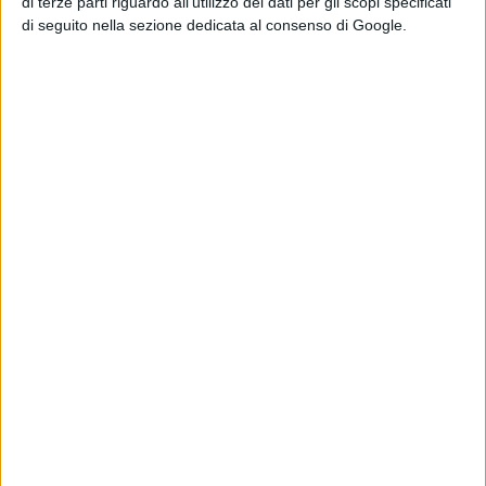
di terze parti riguardo all’utilizzo dei dati per gli scopi specificati
del quadro ora ha un nome
FOTO
di seguito nella sezione dedicata al consenso di Google.