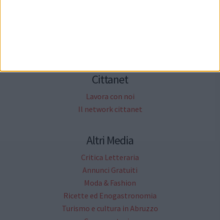
Necrologi
Cittanet.it
Socials
Cittanet
Lavora con noi
Il network cittanet
Altri Media
Critica Letteraria
Annunci Gratuiti
Moda & Fashion
Ricette ed Enogastronomia
Turismo e cultura in Abruzzo