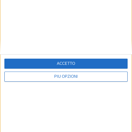
ACCETTO
PIÙ OPZIONI
Seguici su Facebook
Mappa del sito
News